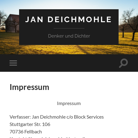
JAN DEICHMOHLE
Denker und Dichter
Suchfe
Mobile-
ein-/a
Menü
ein-/ausblenden
Impressum
Impressum
Verfasser: Jan Deichmohle c/o Block Services
Stuttgarter Str. 106
70736 Fellbach